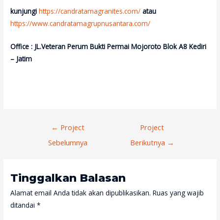
kunjungi
https://candratamagranites.com/
atau
https://www.candratamagrupnusantara.com/
Office : JL.Veteran Perum Bukti Permai Mojoroto Blok A8 Kediri
– Jatim
Navigasi
←
Project
Project
Pos
Sebelumnya
Berikutnya
→
Tinggalkan Balasan
Alamat email Anda tidak akan dipublikasikan.
Ruas yang wajib
ditandai
*