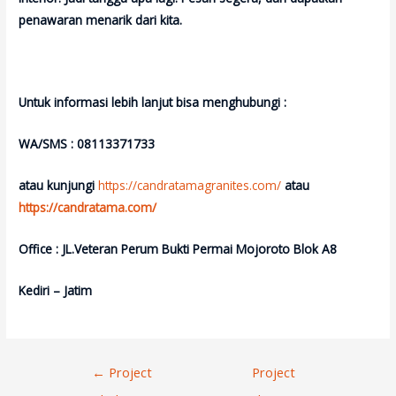
penawaran menarik dari kita.
Untuk informasi lebih lanjut bisa menghubungi :
WA/SMS : 08113371733
atau kunjungi
https://candratamagranites.com/
atau
https://candratama.com/
Office : JL.Veteran Perum Bukti Permai Mojoroto Blok A8
Kediri – Jatim
Navigasi
←
Project
Project