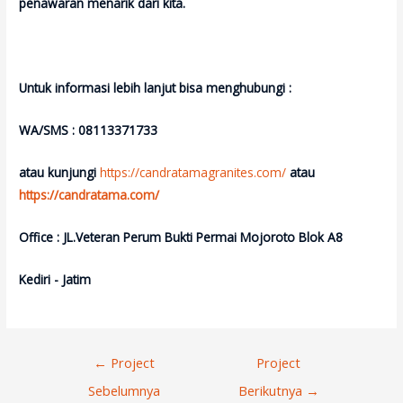
penawaran menarik dari kita.
Untuk informasi lebih lanjut bisa menghubungi :
WA/SMS : 08113371733
atau kunjungi
https://candratamagranites.com/
atau
https://candratama.com/
Office : JL.Veteran Perum Bukti Permai Mojoroto Blok A8
Kediri - Jatim
Navigasi
←
Project
Project
Pos
Sebelumnya
Berikutnya
→