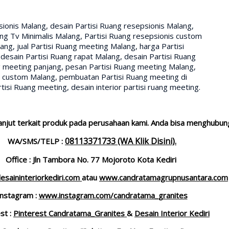
psionis Malang, desain Partisi Ruang resepsionis Malang,
ang Tv Minimalis Malang, Partisi Ruang resepsionis custom
ang, jual Partisi Ruang meeting Malang, harga Partisi
desain Partisi Ruang rapat Malang, desain Partisi Ruang
g meeting panjang, pesan Partisi Ruang meeting Malang,
t custom Malang, pembuatan Partisi Ruang meeting di
si Ruang meeting, desain interior partisi ruang meeting.
lanjut terkait produk pada perusahaan kami. Anda bisa menghubungi
08113371733 (WA Klik Disini).
WA/SMS/TELP :
Office : Jln Tambora No. 77 Mojoroto Kota Kediri
saininteriorkediri.com
atau
www.candratamagrupnusantara.com
Instagram :
www.instagram.com/candratama_granites
st :
Pinterest Candratama_Granites
&
Desain Interior Kediri