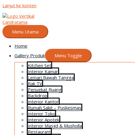
Lanjut ke konten
Menu Utama
Home
Gallery Produk
Menu Toggle
Kitchen Set
Interior Kamar
Lemari Bawah Tangga
Rak TV
Penyekat Ruang
Backdrop
Interior Kantor
Rumah Sakit – Puskesmas
Interior Toko
Interior Apotek
Interior Masjid & Musholla
Restaurant