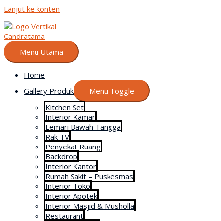
Lanjut ke konten
Menu Utama
Home
Gallery Produk
Menu Toggle
Kitchen Set
Interior Kamar
Lemari Bawah Tangga
Rak TV
Penyekat Ruang
Backdrop
Interior Kantor
Rumah Sakit – Puskesmas
Interior Toko
Interior Apotek
Interior Masjid & Musholla
Restaurant