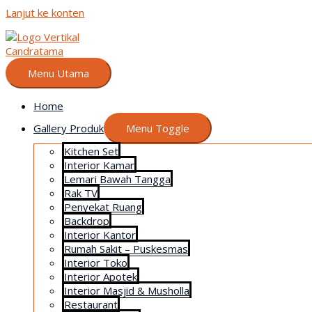
Lanjut ke konten
Menu Utama
Home
Gallery Produk
Menu Toggle
Kitchen Set
Interior Kamar
Lemari Bawah Tangga
Rak TV
Penyekat Ruang
Backdrop
Interior Kantor
Rumah Sakit – Puskesmas
Interior Toko
Interior Apotek
Interior Masjid & Musholla
Restaurant