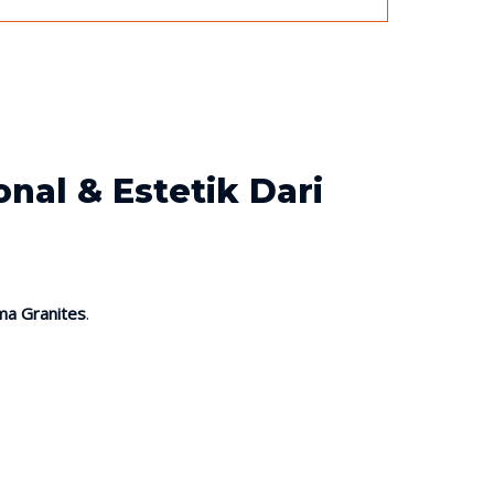
al & Estetik Dari
ma Granites
.