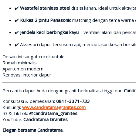
✔️
Wastafel stainless steel
di sisi kanan, ideal untuk aktivi
✔️
Kulkas 2 pintu Panasonic
matching dengan tema warna 
✔️
Jendela kecil berbingkai kayu
– ventilasi alami dan penc
✔️ Aksesori dapur tersusun rapi, menciptakan kesan bersih
Desain ini sangat cocok untuk:
Rumah minimalis
Apartemen modern
Renovasi interior dapur
Percantik dapur Anda dengan granit berkualitas tinggi dari
Candr
Konsultasi & pemesanan:
0811-3371-733
Kunjungi:
www.candratamagranites.com
IG & TikTok:
@candratama_granites
YouTube:
Candratama Granites
Elegan bersama Candratama.