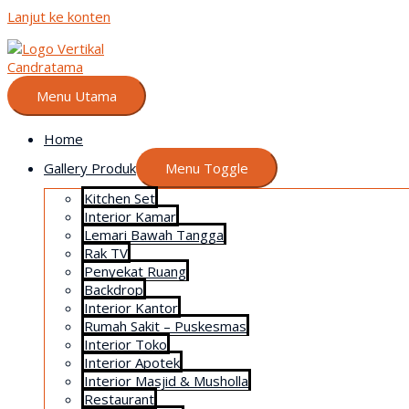
Lanjut ke konten
Menu Utama
Home
Gallery Produk
Menu Toggle
Kitchen Set
Interior Kamar
Lemari Bawah Tangga
Rak TV
Penyekat Ruang
Backdrop
Interior Kantor
Rumah Sakit – Puskesmas
Interior Toko
Interior Apotek
Interior Masjid & Musholla
Restaurant