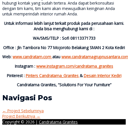
hubungi kontak yang sudah tertera. Anda dapat berkonsultasi
dengan tim kami, tim kami akan mewujudkan keinginan Anda
untuk memperindah interior rumah Anda.
Untuk informasi lebih lanjut terkait produk pada perusahaan kami.
Anda bisa menghubungi kami di :
WA/SMS/TELP : Sofi 08113371733
Office : Jln Tambora No 77 Mojoroto Belakang SMAN 2 Kota Kediri
Web:
www.candratam.com
atau
www.candratamagrupnusantara.co
Instagram :
www.instagram.com/candratama_granites
Pinterest :
Pinters Candratama_Granites
&
Desain Interior Kediri
Candratama Granites, “Solutions For Your Furniture”
Navigasi Pos
←
Project Sebelumnya
Project Berikutnya
→
Copyright © 2026 |
Candratama Granites