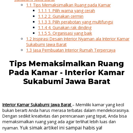
1.1
Tips Memaksimalkan Ruang pada Kamar
1.1.1
1. Pilih warna yang cerah
1.1.2
2. Gunakan cermin
1.1.3
3. Pilih perabotan yang multifungsi
1.1.4
4. Gunakan rak dinding
1.1.5
5. Organisasi yang baik
1.2
Inspirasi Desain Interior Nyaman ala Interior Kamar
Sukabumi Jawa Barat
1.3
Jasa Pembuatan Interior Rumah Terpercaya
Tips Memaksimalkan Ruang
Pada Kamar - Interior Kamar
Sukabumi Jawa Barat
Interior Kamar Sukabumi Jawa Barat
– Memiliki kamar yang kecil
bukan berarti Anda harus merasa terbatas dalam mendekorasinya.
Dengan sedikit kreativitas dan perencanaan yang tepat, Anda bisa
memaksimalkan ruang yang ada agar terlihat lebih luas dan
Yuk simak artikel ini sampai habis ya!
nyaman.