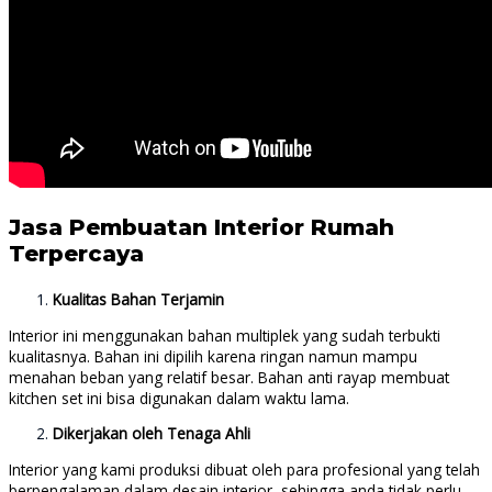
Jasa Pembuatan Interior Rumah
Terpercaya
Kualitas Bahan Terjamin
Interior ini menggunakan bahan multiplek yang sudah terbukti
kualitasnya. Bahan ini dipilih karena ringan namun mampu
menahan beban yang relatif besar. Bahan anti rayap membuat
kitchen set ini bisa digunakan dalam waktu lama.
Dikerjakan oleh Tenaga Ahli
Interior yang kami produksi dibuat oleh para profesional yang telah
berpengalaman dalam desain interior, sehingga anda tidak perlu