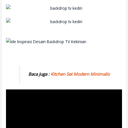
Baca Juga :
Kitchen Set Modern Minimalis