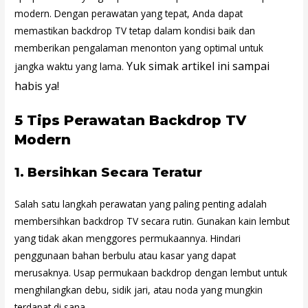
modern. Dengan perawatan yang tepat, Anda dapat
memastikan backdrop TV tetap dalam kondisi baik dan
memberikan pengalaman menonton yang optimal untuk
Yuk simak artikel ini sampai
jangka waktu yang lama.
habis ya!
5 Tips Perawatan Backdrop TV
Modern
1.
Bersihkan Secara Teratur
Salah satu langkah perawatan yang paling penting adalah
membersihkan backdrop TV secara rutin. Gunakan kain lembut
yang tidak akan menggores permukaannya. Hindari
penggunaan bahan berbulu atau kasar yang dapat
merusaknya. Usap permukaan backdrop dengan lembut untuk
menghilangkan debu, sidik jari, atau noda yang mungkin
terdapat di sana.