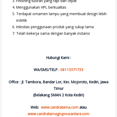
Finishing tusiran yang rapi dan cepat
Menggunakan HPL berkualitas
Terdapat ornamen lampu yang membuat design lebih
estetik
Intesitas penggunaan produk yang cukup lama
Telah bekerja sama dengan banyak instansi
Hubungi Kami :
WA/SMS/TELP :
08113371733
Office : Jl. Tambora, Bandar Lor, Kec. Mojoroto, Kediri, Jawa
Timur
(Belakang SMAN 2 Kota Kediri)
Web:
www.candratama.com
atau
www.candratamagrupnusantara.com